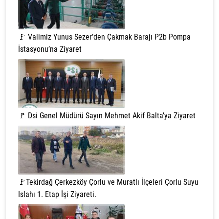
🚩 Valimiz Yunus Sezer’den Çakmak Barajı P2b Pompa
İstasyonu’na Ziyaret
🚩 Dsi Genel Müdürü Sayın Mehmet Akif Balta’ya Ziyaret
🚩Tekirdağ Çerkezköy Çorlu ve Muratlı İlçeleri Çorlu Suyu
Islahı 1. Etap İşi Ziyareti.